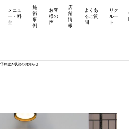
施
店
メニュ
お客
よくあ
リク
術
舗
ー・料
様の
るご質
ルー
事
情
金
声
問
ト
例
報
ご予約空き状況のお知らせ