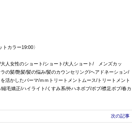
カットカラー19:00〉
/大人女性のショート/ショート/大人ショート/ メンズカッ
ラの髪/艶髪/髪の悩み/髪のカウンセリング/ヘアドネーション/
セを活かしたパーマ/ｍｍトリートメントムース/トリートメント
/縮毛矯正/ハイライト/くすみ系/外ハネボブ/ボブ/襟足ボブ/春カ
次の記事