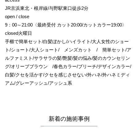
JR京浜東北・根岸線/与野駅東口徒歩2分
open / close
9：00～21:00〈最終受付 カット20:00/カットカラー19:00〉
closed火曜日
手櫛で簡単セット/白髪ぼかし/ハイライト/大人女性のショー
ト/ショート/大人ショート/ メンズカット / 簡単セット/ア
ルファミスト/サラサラの髪/艶髪/髪の悩み/髪のカウンセリン
グ/オリーブブラウン /春色カラー/ブリーチ/デザインカラー/
白髪/クセを活かす/クセを感じさせない/外ハネ/外ハネミディ
アム/グレーアッシュ/アッシュ系
新着の施術事例